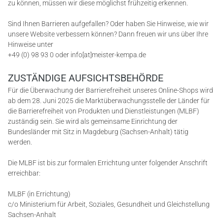
zu können, müssen wir diese möglichst frühzeitig erkennen.
Sind Ihnen Barrieren aufgefallen? Oder haben Sie Hinweise, wie wir
BAD REFERENZEN
unsere Website verbessern können? Dann freuen wir uns über Ihre
Hinweise unter
+49 (0) 98 93 0 oder info[at]meister-kempa.de
HEIZUNG (TEIL-/VOLLSANIERUNG)
ZUSTÄNDIGE AUFSICHTSBEHÖRDE
WÄRMEPUMPE
Für die Überwachung der Barrierefreiheit unseres Online-Shops wird
ab dem 28. Juni 2025 die Marktüberwachungsstelle der Länder für
die Barrierefreiheit von Produkten und Dienstleistungen (MLBF)
HEIZUNGSWARTUNG
zuständig sein. Sie wird als gemeinsame Einrichtung der
Bundesländer mit Sitz in Magdeburg (Sachsen-Anhalt) tätig
werden.
PHOTOVOLTAIK
Die MLBF ist bis zur formalen Errichtung unter folgender Anschrift
erreichbar:
KLIMAANLAGEN
MLBF (in Errichtung)
c/o Ministerium für Arbeit, Soziales, Gesundheit und Gleichstellung
UNTERNEHMEN
Sachsen-Anhalt