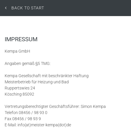
BACK TO START
IMPRESSUM
Kempa GmbH
Angaben gemäß §5 TMG:
Kempa Gesellschaft mit beschränkter Haftung
Meisterbetrieb für Heizung und Bad
Ruppertswies 24
Kösching
85092
Vertretungsberechtigter Geschäftsführer: Simon Kempa
Telefon
08456 / 98 93 0
Fax 08456 / 98 93 9
E-Mail: info(at)meister-kempa(dot)de